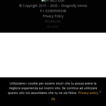
© Copyright 2015 – 2020 –
Dragonfly Servizi
P.I. 03369990548
Privacy Policy
WebMaster
Accesso
Anther Theme by
DesignOrbital
⋅
Powered by
WordPress
Utilizziamo i cookie per essere sicuri che tu possa avere la
migliore esperienza sul nostro sito. Se continui ad utilizzare
questo sito noi assumiamo che tu ne sia felice.
Privacy policy
Ok