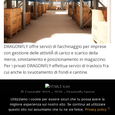
DRAGONFLY offre servizi di facchinaggio per imprese
con gestione delle attivitÃ di carico e scarico della
merce, smistamento e posizionamento in magazzino.
Per i privati DRAGONFLY effettua servizi di trasloco fra
cui anche lo svuotamento di fondi e cantine.
© Copyright 2015 – 2020 –
Dragonfly Servizi
P.I. 03369990548
Utilizziamo i cookie per essere sicuri che tu possa avere la
Privacy Policy
migliore esperienza sul nostro sito. Se continui ad utilizzare
WebMaster
questo sito noi assumiamo che tu ne sia felice.
Privacy policy
Accesso